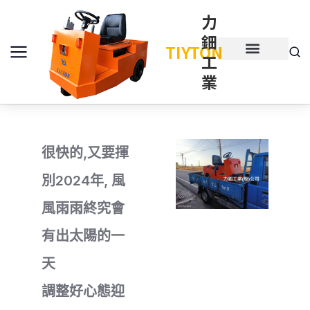
力
鈿
TIYTON
工
產品介紹
產品項目
業
很快的,又要揮
別2024年, 風
風雨雨終究會
有出太陽的一
天
調整好心態迎