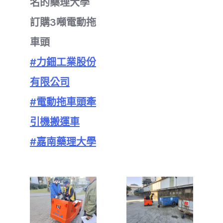
名的藥理大學
訂購3噸電動拖
車頭
#力鈿工業股份
有限公司
#電動拖車頭牽
引機搬運車
#嘉南藥理大學