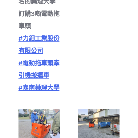
名的藥理大學
訂購3噸電動拖
車頭
#力鈿工業股份
有限公司
#電動拖車頭牽
引機搬運車
#嘉南藥理大學