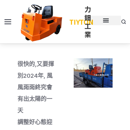
力
鈿
TIYTON
工
產品介紹
產品項目
業
很快的,又要揮
別2024年, 風
風雨雨終究會
有出太陽的一
天
調整好心態迎