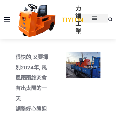
力
鈿
TIYTON
工
產品介紹
產品項目
業
很快的,又要揮
別2024年, 風
風雨雨終究會
有出太陽的一
天
調整好心態迎