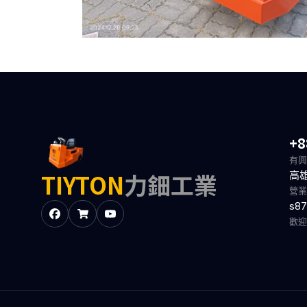
+8
有興
TIYTON
力鈿工業
高
營業
s87
歡