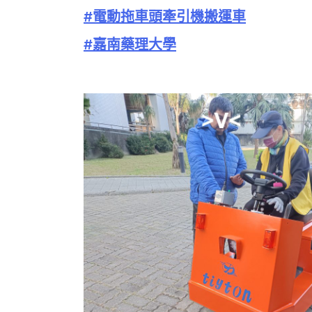
#電動拖車頭牽引機搬運車
#嘉南藥理大學