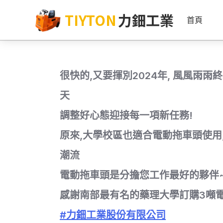
TIYTON
力鈿工業
首頁
很快的,又要揮別2024年, 風風雨
天
調整好心態迎接每一項新任務!
原來,大學校區也適合電動拖車頭使用
潮流
電動拖車頭是分擔您工作最好的夥伴
感謝南部最有名的藥理大學訂購3噸
#力鈿工業股份有限公司