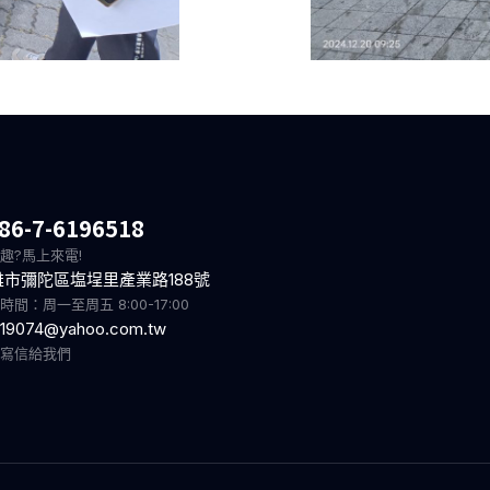
86-7-6196518
趣?馬上來電!
雄市彌陀區塩埕里產業路188號
時間：周一至周五 8:00-17:00
19074@yahoo.com.tw
迎寫信給我們