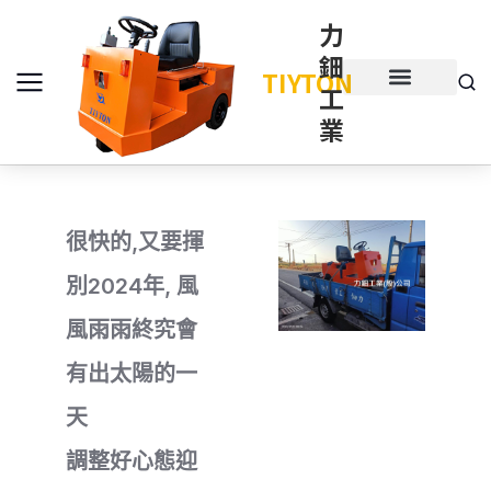
力
鈿
TIYTON
工
產品介紹
產品項目
業
很快的,又要揮
別2024年, 風
風雨雨終究會
有出太陽的一
天
調整好心態迎