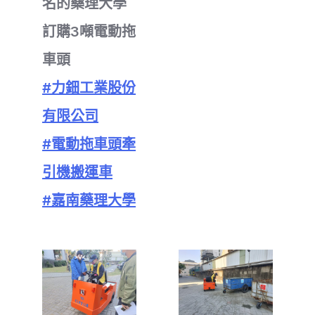
名的藥理大學
訂購3噸電動拖
車頭
#力鈿工業股份
有限公司
#電動拖車頭牽
引機搬運車
#嘉南藥理大學