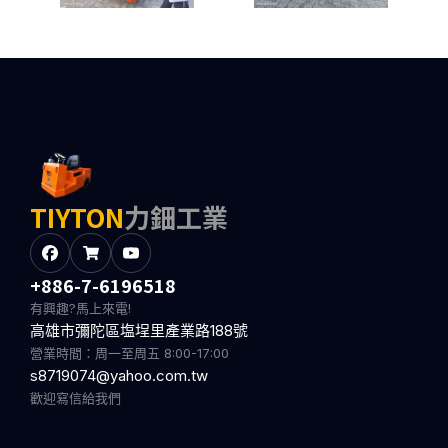
TIYTON
力鈿工業
+886-7-6196518
有興趣?馬上來電!
高雄市彌陀區塩埕里產業路188號
營業時間：周一至周五 8:00-17:00
s8719074@yahoo.com.tw
歡迎寫信給我們