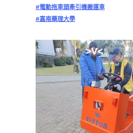
#電動拖車頭牽引機搬運車
#嘉南藥理大學