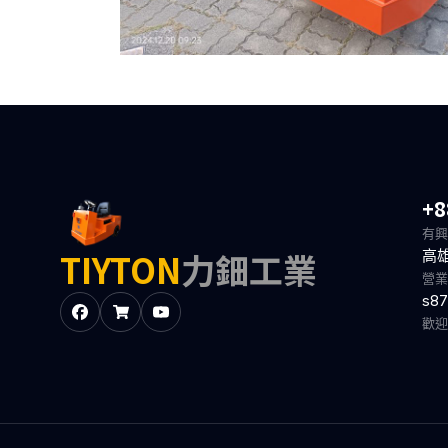
+8
有興
TIYTON
力鈿工業
高
營業
s87
歡