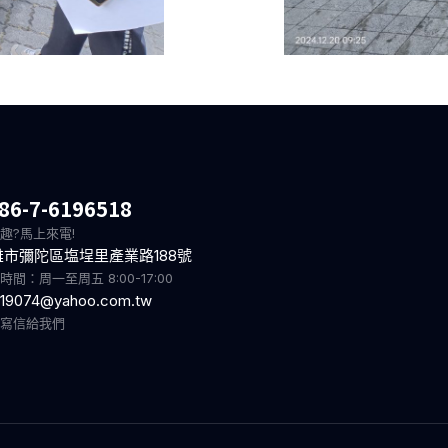
86-7-6196518
趣?馬上來電!
雄市彌陀區塩埕里產業路188號
時間：周一至周五 8:00-17:00
19074@yahoo.com.tw
迎寫信給我們