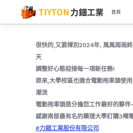
TIYTON
力鈿工業
首頁
很快的,又要揮別2024年, 風風雨
天
調整好心態迎接每一項新任務!
原來,大學校區也適合電動拖車頭使用
潮流
電動拖車頭是分擔您工作最好的夥伴
感謝南部最有名的藥理大學訂購3噸
#力鈿工業股份有限公司