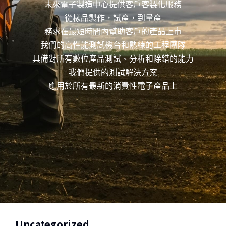
未來電子製造中心提供客戶客製化服務
從樣品製作，試產，到量產
務求在最短時間內幫助客戶的產品上市
我們的高性能測試機台和熟練的工程團隊
具備對所有數位產品測試、分析和除錯的能力
我們提供的測試解決方案
應用於所有最新的消費性電子產品上
Uncategorized