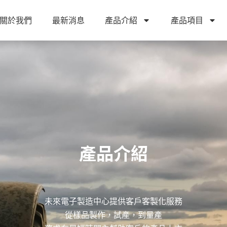
關於我們
最新消息
產品介紹
產品項目
產品介紹
未來電子製造中心提供客戶客製化服務
從樣品製作，試產，到量產