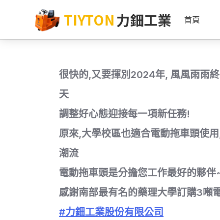
TIYTON
力鈿工業
首頁
很快的,又要揮別2024年, 風風雨
天
調整好心態迎接每一項新任務!
原來,大學校區也適合電動拖車頭使用
潮流
電動拖車頭是分擔您工作最好的夥伴
感謝南部最有名的藥理大學訂購3噸
#力鈿工業股份有限公司