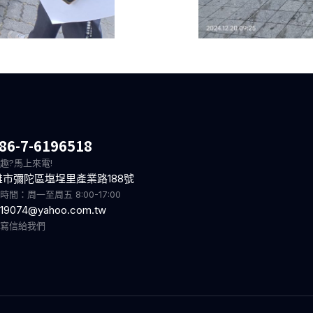
86-7-6196518
趣?馬上來電!
雄市彌陀區塩埕里產業路188號
時間：周一至周五 8:00-17:00
19074@yahoo.com.tw
迎寫信給我們