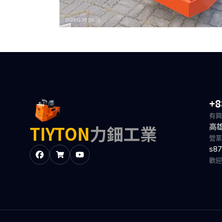
+8
有興
TIYTON
力鈿工業
高
營業
s87
歡