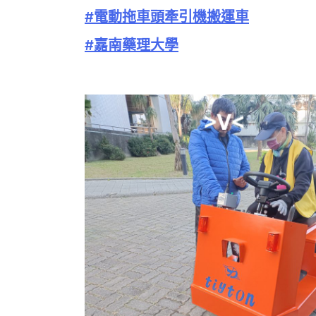
#電動拖車頭牽引機搬運車
#嘉南藥理大學