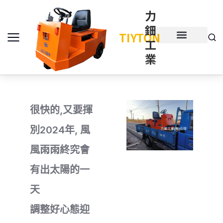
力
鈿
TIYTON
工
產品介紹
產品項目
業
很快的,又要揮
別2024年, 風
風雨雨終究會
有出太陽的一
天
調整好心態迎