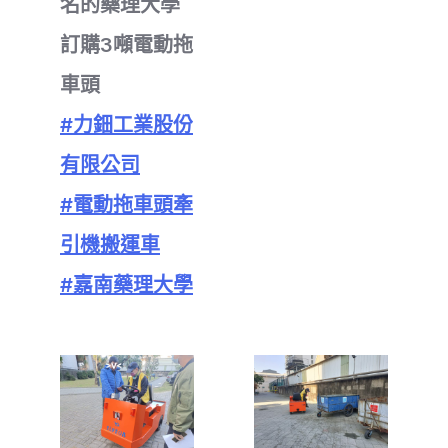
名的藥理大學
訂購3噸電動拖
車頭
#力鈿工業股份
有限公司
#電動拖車頭牽
引機搬運車
#嘉南藥理大學