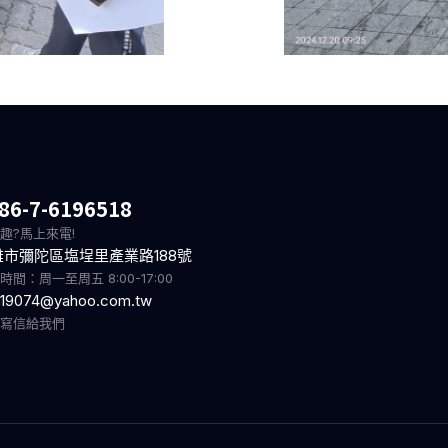
86-7-6196518
趣?馬上來電!
雄市彌陀區塩埕里產業路188號
時間：周一至周五 8:00-17:00
19074@yahoo.com.tw
迎寫信給我們