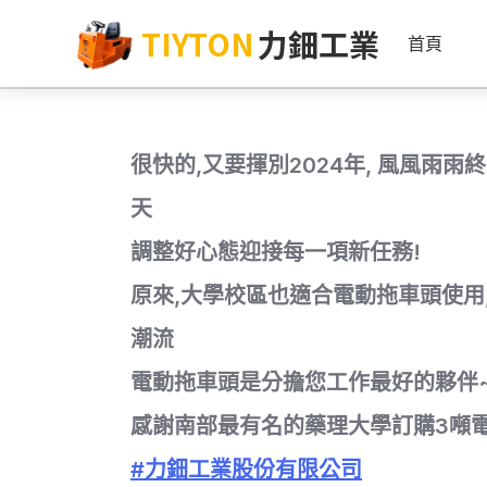
TIYTON
力鈿工業
首頁
很快的,又要揮別2024年, 風風雨
天
調整好心態迎接每一項新任務!
原來,大學校區也適合電動拖車頭使用
潮流
電動拖車頭是分擔您工作最好的夥伴
感謝南部最有名的藥理大學訂購3噸
#力鈿工業股份有限公司