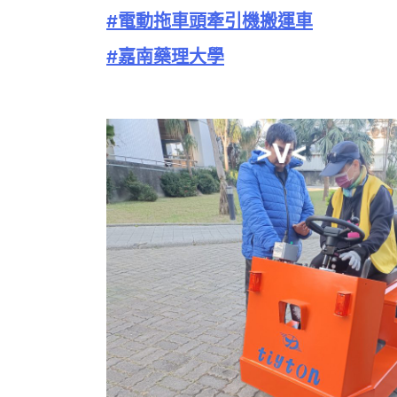
#電動拖車頭牽引機搬運車
#嘉南藥理大學