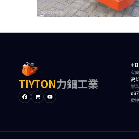
+8
有興
TIYTON
力鈿工業
高
營業
s87
歡