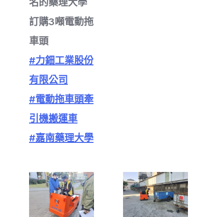
名的藥理大學
訂購3噸電動拖
車頭
#力鈿工業股份
有限公司
#電動拖車頭牽
引機搬運車
#嘉南藥理大學