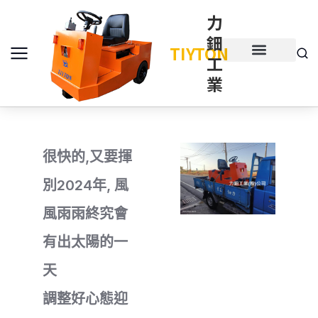
力
鈿
TIYTON
工
產品介紹
產品項目
業
很快的,又要揮
別2024年, 風
風雨雨終究會
有出太陽的一
天
調整好心態迎