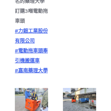
名的藥理大學
訂購3噸電動拖
車頭
#力鈿工業股份
有限公司
#電動拖車頭牽
引機搬運車
#嘉南藥理大學