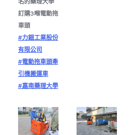
名的藥理大學
訂購3噸電動拖
車頭
#力鈿工業股份
有限公司
#電動拖車頭牽
引機搬運車
#嘉南藥理大學