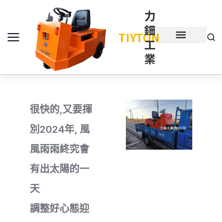
力
鈿
TIYTON
工
產品介紹
產品項目
業
很快的,又要揮
別2024年, 風
風雨雨終究會
有出太陽的一
天
調整好心態迎