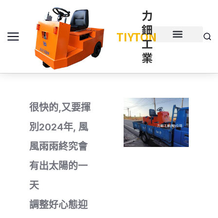
力
鈿
TIYTON
工
產品介紹
產品項目
業
很快的,又要揮
別2024年, 風
風雨雨終究會
有出太陽的一
天
調整好心態迎