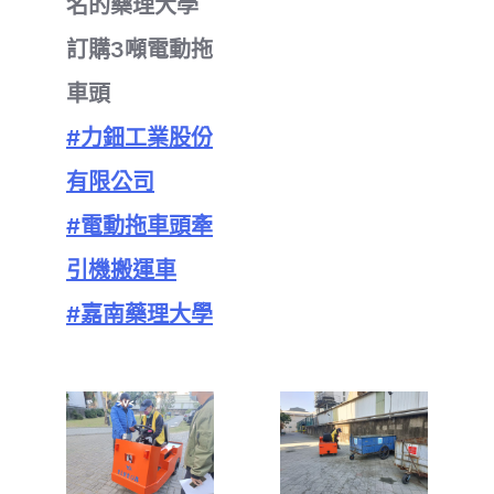
名的藥理大學
訂購3噸電動拖
車頭
#力鈿工業股份
有限公司
#電動拖車頭牽
引機搬運車
#嘉南藥理大學