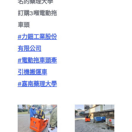
名的藥理大學
訂購3噸電動拖
車頭
#力鈿工業股份
有限公司
#電動拖車頭牽
引機搬運車
#嘉南藥理大學