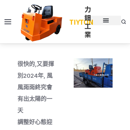
力
鈿
TIYTON
工
產品介紹
產品項目
業
很快的,又要揮
別2024年, 風
風雨雨終究會
有出太陽的一
天
調整好心態迎