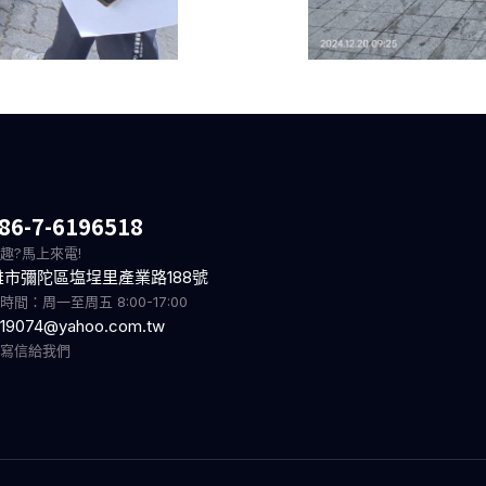
86-7-6196518
趣?馬上來電!
雄市彌陀區塩埕里產業路188號
時間：周一至周五 8:00-17:00
19074@yahoo.com.tw
迎寫信給我們