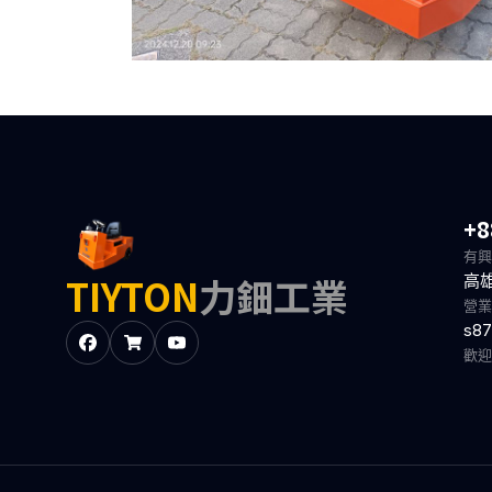
+8
有興
TIYTON
力鈿工業
高
營業
s87
歡