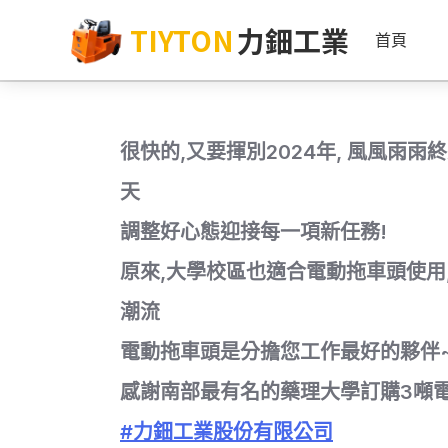
TIYTON
力鈿工業
首頁
很快的,又要揮別2024年, 風風雨
天
調整好心態迎接每一項新任務!
原來,大學校區也適合電動拖車頭使用
潮流
電動拖車頭是分擔您工作最好的夥伴
感謝南部最有名的藥理大學訂購3噸
#力鈿工業股份有限公司