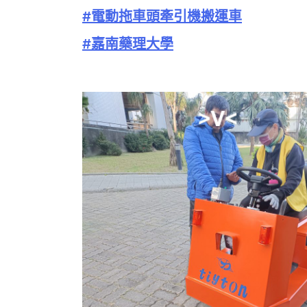
#電動拖車頭牽引機搬運車
#嘉南藥理大學