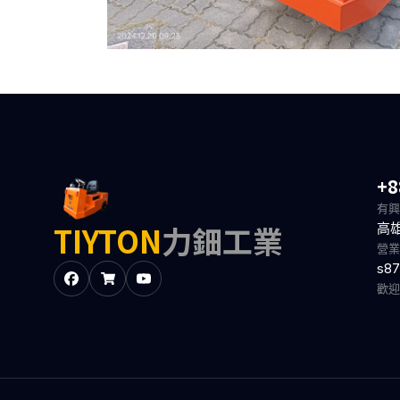
+8
有興
TIYTON
力鈿工業
高
營業
s87
歡