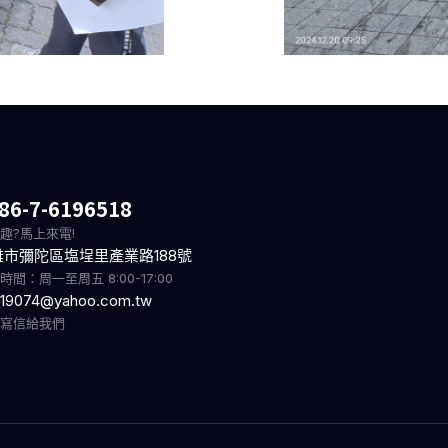
86-7-6196518
趣?馬上來電!
雄市彌陀區塩埕里產業路188號
時間：周一至周五 8:00-17:00
19074@yahoo.com.tw
迎寫信給我們