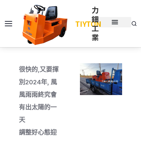
力
鈿
TIYTON
工
產品介紹
產品項目
業
很快的,又要揮
別2024年, 風
風雨雨終究會
有出太陽的一
天
調整好心態迎