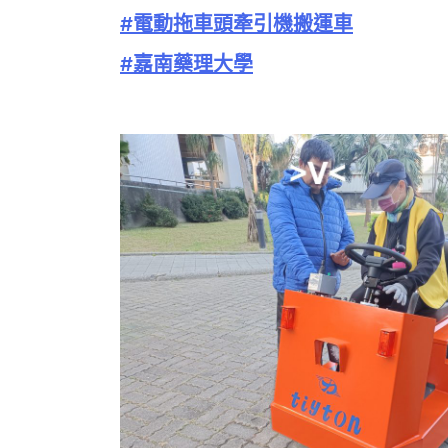
#電動拖車頭牽引機搬運車
#嘉南藥理大學