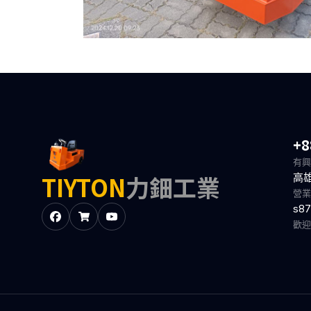
+8
有興
TIYTON
力鈿工業
高
營業
s87
歡