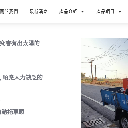
關於我們
最新消息
產品介紹
產品項目
雨終究會有出太陽的一
, 順應人力缺乏的
~
電動拖車頭