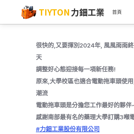
TIYTON
力鈿工業
首頁
很快的,又要揮別2024年, 風風雨
天
調整好心態迎接每一項新任務!
原來,大學校區也適合電動拖車頭使用
潮流
電動拖車頭是分擔您工作最好的夥伴
感謝南部最有名的藥理大學訂購3噸
#力鈿工業股份有限公司