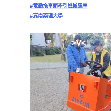
#電動拖車頭牽引機搬運車
#嘉南藥理大學