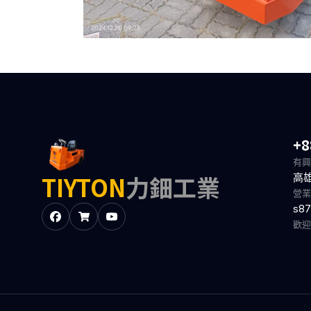
+8
有興
TIYTON
力鈿工業
高
營業
s87
歡