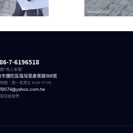
86-7-6196518
趣?馬上來電!
雄市彌陀區塩埕里產業路188號
時間：周一至周五 8:00-17:00
19074@yahoo.com.tw
迎寫信給我們