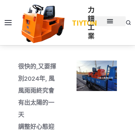
力
鈿
TIYTON
工
產品介紹
產品項目
業
很快的,又要揮
別2024年, 風
風雨雨終究會
有出太陽的一
天
調整好心態迎