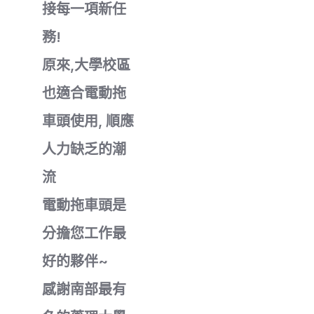
接每一項新任
務!
原來,大學校區
也適合電動拖
車頭使用, 順應
人力缺乏的潮
流
電動拖車頭是
分擔您工作最
好的夥伴~
感謝南部最有