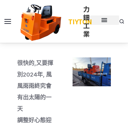
力
鈿
TIYTON
工
產品介紹
產品項目
業
很快的,又要揮
別2024年, 風
風雨雨終究會
有出太陽的一
天
調整好心態迎