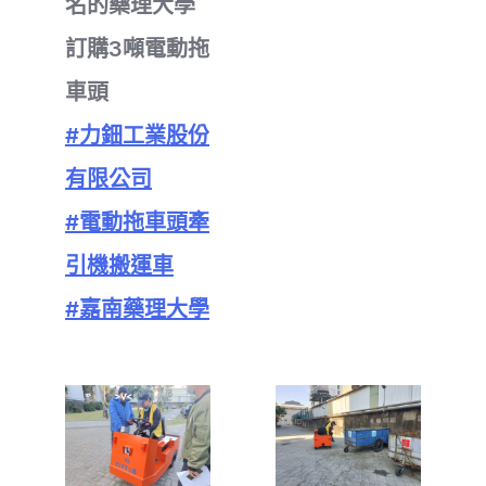
名的藥理大學
訂購3噸電動拖
車頭
#力鈿工業股份
有限公司
#電動拖車頭牽
引機搬運車
#嘉南藥理大學