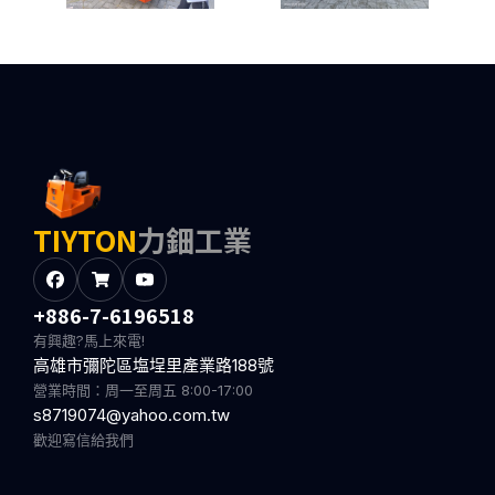
TIYTON
力鈿工業
+886-7-6196518
有興趣?馬上來電!
高雄市彌陀區塩埕里產業路188號
營業時間：周一至周五 8:00-17:00
s8719074@yahoo.com.tw
歡迎寫信給我們