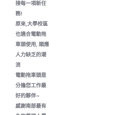
接每一項新任
務!
原來,大學校區
也適合電動拖
車頭使用, 順應
人力缺乏的潮
流
電動拖車頭是
分擔您工作最
好的夥伴~
感謝南部最有