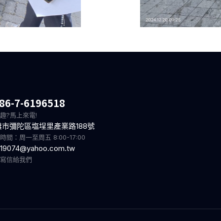
86-7-6196518
趣?馬上來電!
雄市彌陀區塩埕里產業路188號
時間：周一至周五 8:00-17:00
19074@yahoo.com.tw
迎寫信給我們