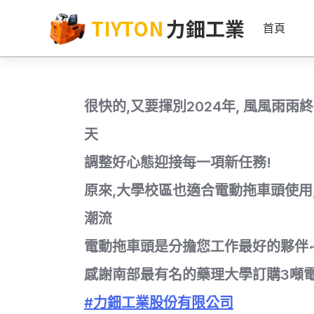
TIYTON
力鈿工業
首頁
很快的,又要揮別2024年, 風風雨
天
調整好心態迎接每一項新任務!
原來,大學校區也適合電動拖車頭使用
潮流
電動拖車頭是分擔您工作最好的夥伴
感謝南部最有名的藥理大學訂購3噸
#力鈿工業股份有限公司