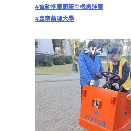
#電動拖車頭牽引機搬運車
#嘉南藥理大學