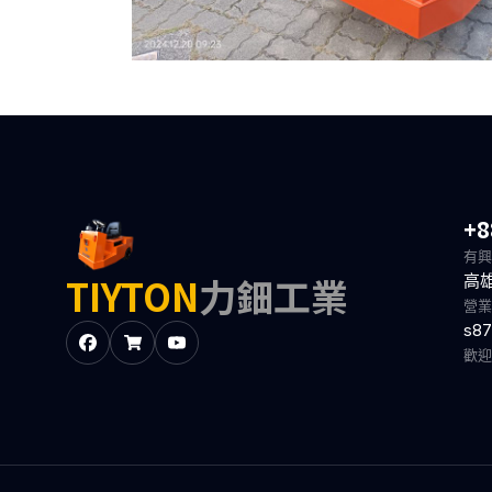
+8
有興
TIYTON
力鈿工業
高
營業
s87
歡