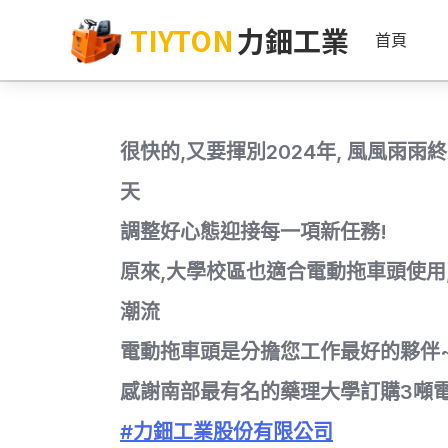
TIYTON
力鈿工業
首頁
很快的,又要揮別2024年, 風風雨
天
調整好心態迎接每一項新任務!
原來,大學校區也適合電動拖車頭使用
潮流
電動拖車頭是分擔您工作最好的夥伴
感謝南部最有名的藥理大學訂購3噸
#力鈿工業股份有限公司