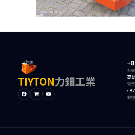
+8
有興
TIYTON
力鈿工業
高
營業
s87
歡