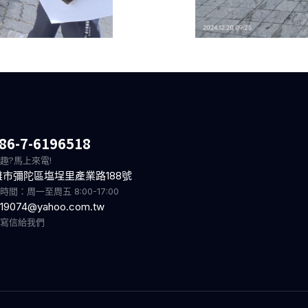
86-7-6196518
趣?馬上來電!
雄市彌陀區塩埕里產業路188號
時間：周一至周五 8:00-17:00
19074@yahoo.com.tw
迎寫信給我們