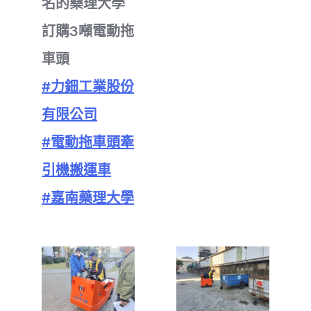
名的藥理大學
訂購3噸電動拖
車頭
#力鈿工業股份
有限公司
#電動拖車頭牽
引機搬運車
#嘉南藥理大學