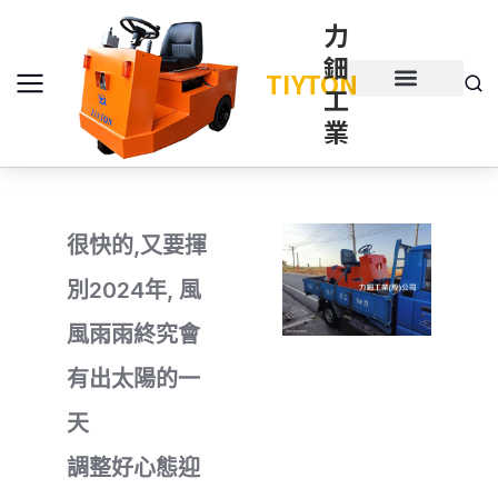
力
鈿
TIYTON
工
產品介紹
產品項目
業
很快的,又要揮
別2024年, 風
風雨雨終究會
有出太陽的一
天
調整好心態迎