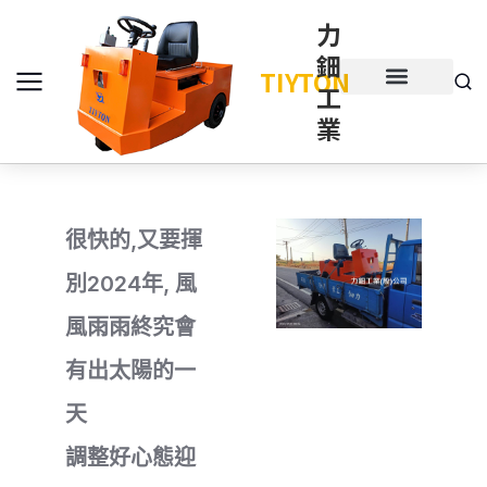
力
鈿
TIYTON
工
產品介紹
產品項目
業
很快的,又要揮
別2024年, 風
風雨雨終究會
有出太陽的一
天
調整好心態迎