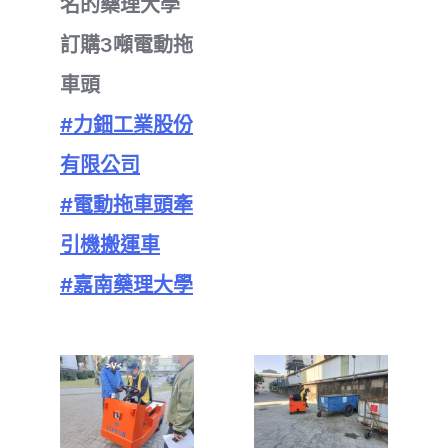
名的藥理大學
訂購3噸電動拖
車頭
#力鈿工業股份
有限公司
#電動拖車頭牽
引機搬運車
#嘉南藥理大學