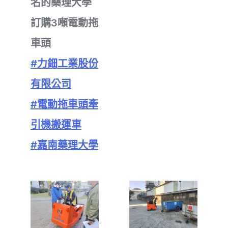
名的藥理大學
訂購3噸電動拖
車頭
#力鈿工業股份
有限公司
#電動拖車頭牽
引機搬運車
#嘉南藥理大學