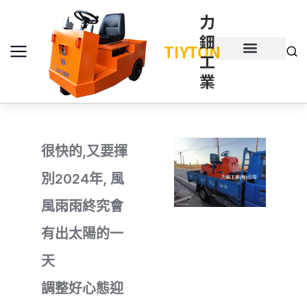
力
鈿
TIYTON
工
產品介紹
產品項目
業
很快的,又要揮
別2024年, 風
風雨雨終究會
有出太陽的一
天
調整好心態迎