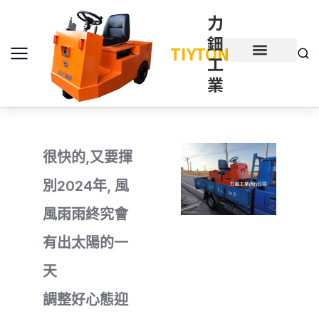
力
鈿
TIYTON
工
產品介紹
產品項目
業
很快的,又要揮
別2024年, 風
風雨雨終究會
有出太陽的一
天
調整好心態迎