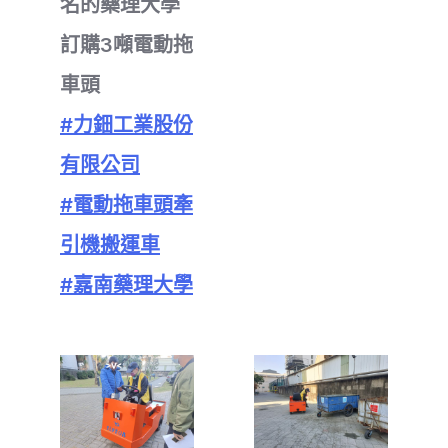
名的藥理大學
訂購3噸電動拖
車頭
#力鈿工業股份
有限公司
#電動拖車頭牽
引機搬運車
#嘉南藥理大學