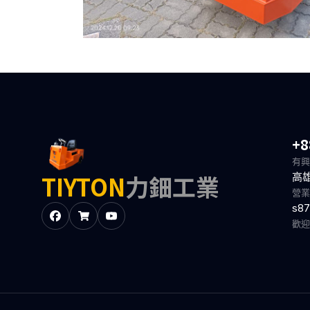
+8
有興
TIYTON
力鈿工業
高
營業
s87
歡