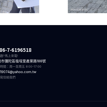
86-7-6196518
趣?馬上來電!
雄市彌陀區塩埕里產業路188號
時間：周一至周五 8:00-17:00
19074@yahoo.com.tw
迎寫信給我們