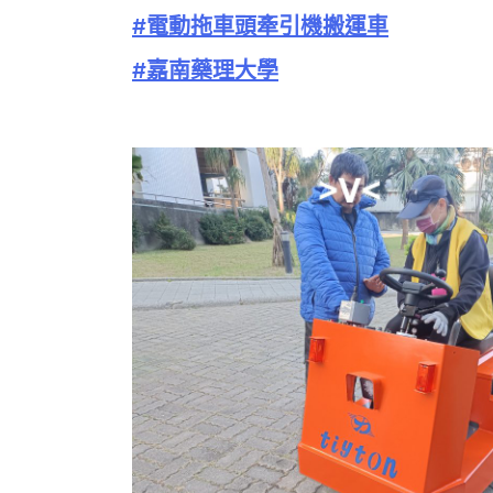
#電動拖車頭牽引機搬運車
#嘉南藥理大學