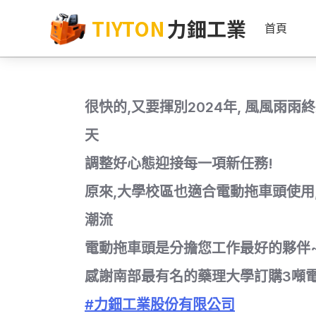
TIYTON
力鈿工業
首頁
很快的,又要揮別2024年, 風風雨
天
調整好心態迎接每一項新任務!
原來,大學校區也適合電動拖車頭使用
潮流
電動拖車頭是分擔您工作最好的夥伴
感謝南部最有名的藥理大學訂購3噸
#力鈿工業股份有限公司