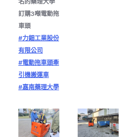
名的藥理大學
訂購3噸電動拖
車頭
#力鈿工業股份
有限公司
#電動拖車頭牽
引機搬運車
#嘉南藥理大學