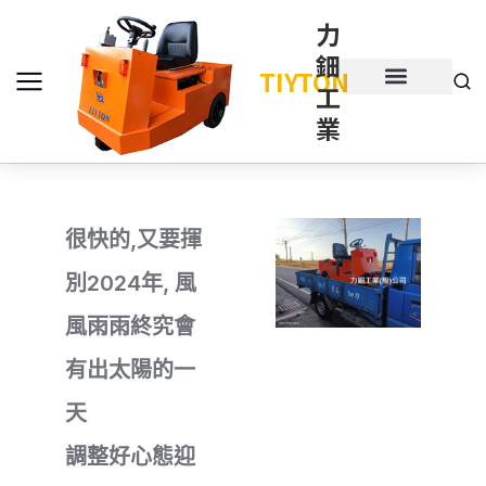
力
鈿
TIYTON
工
產品介紹
產品項目
業
很快的,又要揮
別2024年, 風
風雨雨終究會
有出太陽的一
天
調整好心態迎