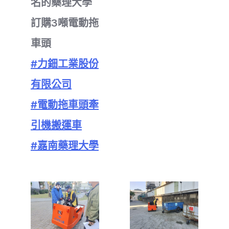
名的藥理大學
訂購3噸電動拖
車頭
#力鈿工業股份
有限公司
#電動拖車頭牽
引機搬運車
#嘉南藥理大學