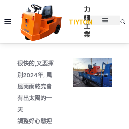
力
鈿
TIYTON
工
產品介紹
產品項目
業
很快的,又要揮
別2024年, 風
風雨雨終究會
有出太陽的一
天
調整好心態迎