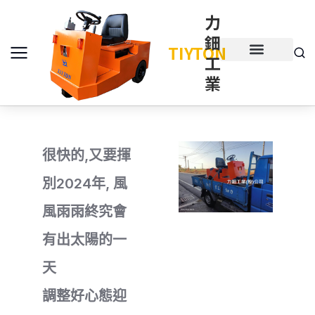
力
鈿
TIYTON
工
產品介紹
產品項目
業
很快的,又要揮
別2024年, 風
風雨雨終究會
有出太陽的一
天
調整好心態迎