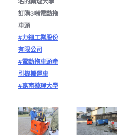
名的藥理大學
訂購3噸電動拖
車頭
#力鈿工業股份
有限公司
#電動拖車頭牽
引機搬運車
#嘉南藥理大學