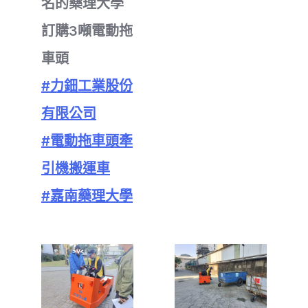
名的藥理大學
訂購3噸電動拖
車頭
#力鈿工業股份
有限公司
#電動拖車頭牽
引機搬運車
#嘉南藥理大學