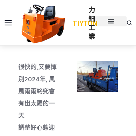
力
鈿
TIYTON
工
產品介紹
產品項目
業
很快的,又要揮
別2024年, 風
風雨雨終究會
有出太陽的一
天
調整好心態迎