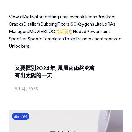
View all
Activators
betting utan svensk licens
Breakers
Cracks
Distillers
Dubbing
Fixers
ISO
Keygens
Lite
LoRAs
Managers
MOVIEBLOG
最新消息
Nodvd
PowerPoint
Spoofers
Spoofs
Templates
Tools
Trainers
Uncategorized
Unlockers
最新消息
又要揮別2024年, 風風雨雨終究會
有出太陽的一天
8 1 月, 2025
最新消息