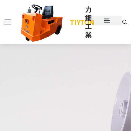
力
鈿
TIYTON
工
產品介紹
產品項目
業