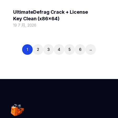
Spoofs
UltimateDefrag Crack + License
Key Clean (x86x64)
19 7 月, 2026
1
2
3
4
5
6
→