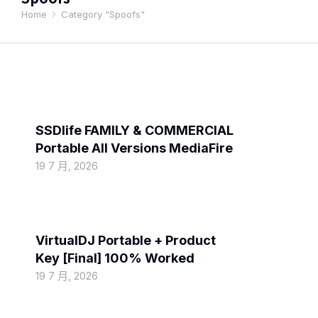
Home
Category "Spoofs"
You are here:
Spoofs
SSDlife FAMILY & COMMERCIAL
Portable All Versions MediaFire
19 7 月, 2026
Spoofs
VirtualDJ Portable + Product
Key [Final] 100% Worked
19 7 月, 2026