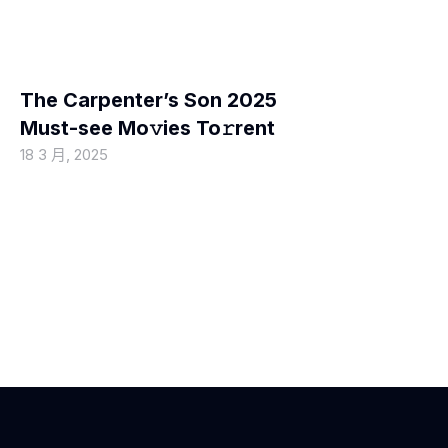
MOVIEBLOG
The Carpenter’s Son 2025
Must-see Mo𝚟ies To𝚛rent
18 3 月, 2025