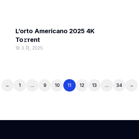
MOVIEBLOG
L’orto Americano 2025 4K
To𝚛rent
18 3 月, 2025
←
1
…
9
10
11
12
13
…
34
→