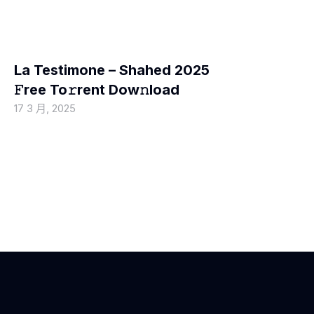
MOVIEBLOG
La Testimone – Shahed 2025
𝙵ree To𝚛rent Dow𝚗load
17 3 月, 2025