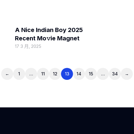
MOVIEBLOG
A Nice Indian Boy 2025
Recent Mo𝚟ie Magnet
17 3 月, 2025
←
1
…
11
12
13
14
15
…
34
→