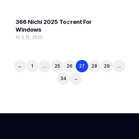
MOVIEBLOG
366 Nichi 2025 To𝚛rent For
Windows
10 3 月, 2025
←
1
…
25
26
27
28
29
…
34
→