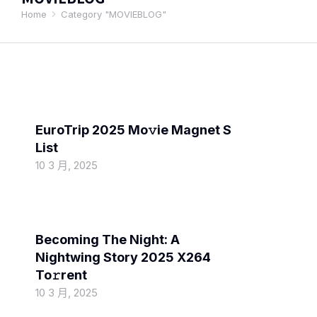
Home
Category "MOVIEBLOG"
You are here:
MOVIEBLOG
EuroTrip 2025 Mo𝚟ie Magnet S
List
10 3 月, 2025
MOVIEBLOG
Becoming The Night: A
Nightwing Story 2025 X264
To𝚛rent
10 3 月, 2025