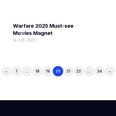
MOVIEBLOG
Warfare 2025 Must-see
Mo𝚟ies Magnet
14 3 月, 2025
←
1
…
18
19
20
21
22
…
34
→