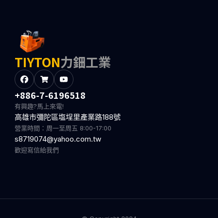
TIYTON
力鈿工業
+886-7-6196518
有興趣?馬上來電!
高雄市彌陀區塩埕里產業路188號
營業時間：周一至周五 8:00-17:00
s8719074@yahoo.com.tw
歡迎寫信給我們