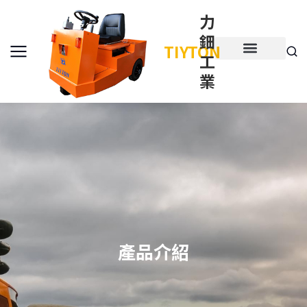
力
鈿
TIYTON
工
產品介紹
產品項目
業
產品介紹