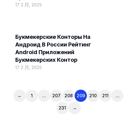
17 2 月, 2025
Uncategorized
Букмекерские Конторы На
Андроид В России Рейтинг
Android Приложений
Букмекерских Контор
17 2 月, 2025
←
1
…
207
208
209
210
211
…
231
→