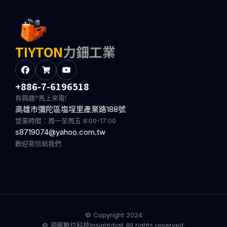
TIYTON
力鈿工業
+886-7-6196518
有興趣?馬上來電!
高雄市彌陀區塩埕里產業路188號
營業時間：周一至周五 8:00-17:00
s8719074@yahoo.com.tw
歡迎寫信給我們
© Copyright 2024
© 洞察數位科技Insightdigit All rights reserved.