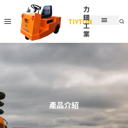
力
鈿
TIYTON
工
產品介紹
產品項目
業
產品介紹