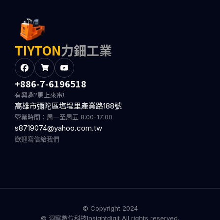
TIYTON
力鈿工業
+886-7-6196518
有興趣?馬上來電!
高雄市彌陀區塩埕里產業路188號
營業時間：周一至周五 8:00-17:00
s8719074@yahoo.com.tw
歡迎寫信給我們
© Copyright 2024
© 洞察數位科技Insightdigit All rights reserved.