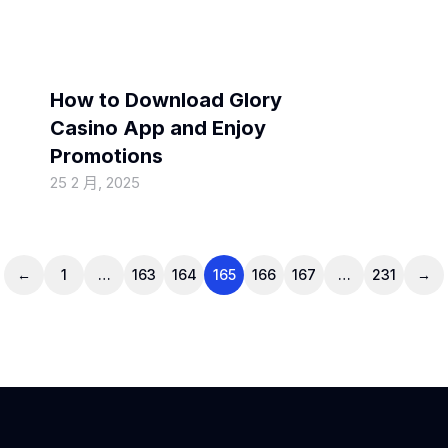
Uncategorized
How to Download Glory
Casino App and Enjoy
Promotions
25 2 月, 2025
←
1
…
163
164
165
166
167
…
231
→