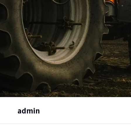
admin
You are here: