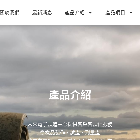
關於我們
最新消息
產品介紹
產品項目
產品介紹
未來電子製造中心提供客戶客製化服務
從樣品製作，試產，到量產